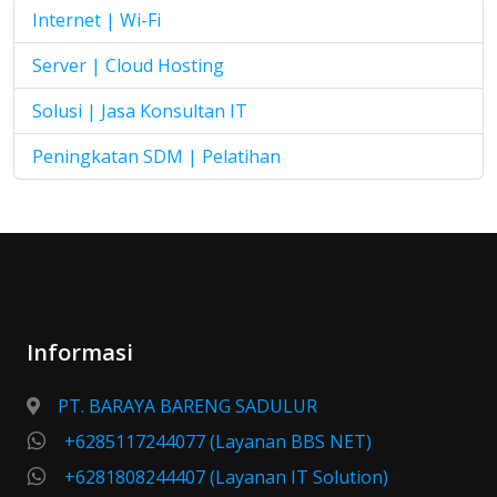
Internet | Wi-Fi
Server | Cloud Hosting
Solusi | Jasa Konsultan IT
Peningkatan SDM | Pelatihan
Informasi
PT. BARAYA BARENG SADULUR
+6285117244077 (Layanan BBS NET)
+6281808244407 (Layanan IT Solution)